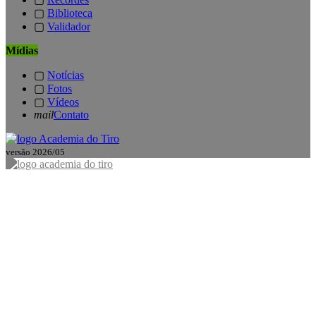
▢
Biblioteca
▢
Validador
Mídias
▢
Notícias
▢
Fotos
▢
Vídeos
mail
Contato
versão 2026/05