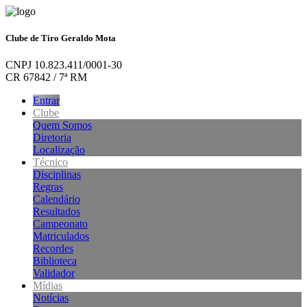
Clube de Tiro Geraldo Mota
CNPJ 10.823.411/0001-30
CR 67842 / 7ª RM
Entrar
Clube
Quem Somos
Diretoria
Localização
Técnico
Disciplinas
Regras
Calendário
Resultados
Campeonato
Matriculados
Recordes
Biblioteca
Validador
Mídias
Notícias