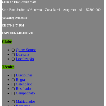
Clube de Tiro Geraldo Mota
Sitio Bom Jardim, s/nº, térreo - Zona Rural - Arapiraca - AL - 57300-000
phone
(82) 9991-09493
CR 67842 / 7ª RM
CNPJ 10.823.411/0001-30
Clube
▢
Quem Somos
▢
Diretoria
▢
Localização
Técnico
▢
Disciplinas
▢
Regras
▢
Calendário
▢
Resultados
▢
Campeonato
▢
Matriculados
▢
Recordes