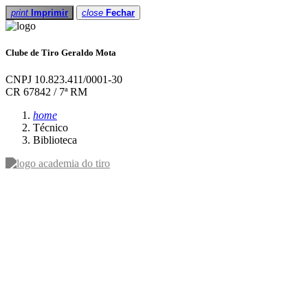
print
Imprimir
close
Fechar
Clube de Tiro Geraldo Mota
CNPJ 10.823.411/0001-30
CR 67842 / 7ª RM
home
Técnico
Biblioteca