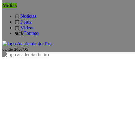
Mídias
▢
Notícias
▢
Fotos
▢
Vídeos
mail
Contato
versão 2026/05