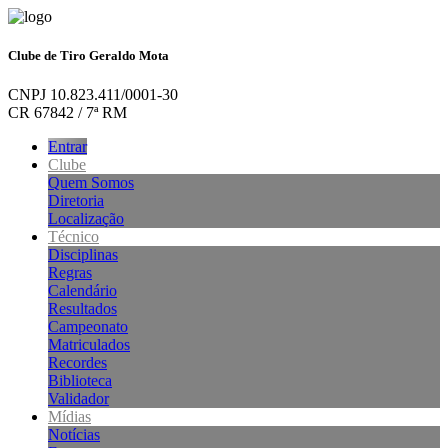
Clube de Tiro Geraldo Mota
CNPJ 10.823.411/0001-30
CR 67842 / 7ª RM
Entrar
Clube
Quem Somos
Diretoria
Localização
Técnico
Disciplinas
Regras
Calendário
Resultados
Campeonato
Matriculados
Recordes
Biblioteca
Validador
Mídias
Notícias