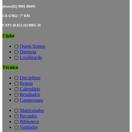
phone
(82) 9991-09493
CR 67842 / 7ª RM
CNPJ 10.823.411/0001-30
Clube
▢
Quem Somos
▢
Diretoria
▢
Localização
Técnico
▢
Disciplinas
▢
Regras
▢
Calendário
▢
Resultados
▢
Campeonato
▢
Matriculados
▢
Recordes
▢
Biblioteca
▢
Validador