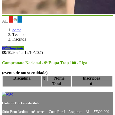
AL
home
Técnico
Inscritos
print
Imprimir
09/10/2025 a 12/10/2025
Campeonato Nacional - 9ª Etapa Trap 100 - Liga
(evento de outra entidade)
Disciplina
#
Nome
Inscrições
Total
0
Clube de Tiro Geraldo Mota
Sitio Bom Jardim, s/nº, térreo - Zona Rural - Arapiraca - AL - 57300-000